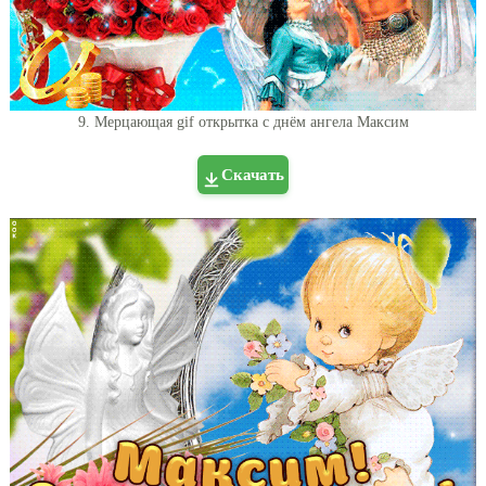
9. Мерцающая gif открытка с днём ангела Максим
Скачать