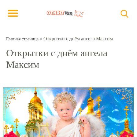
»
Открытки с днём ангела Максим
Главная страница
Открытки с днём ангела
Максим