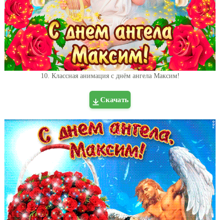
10. Классная анимация с днём ангела Максим!
Скачать