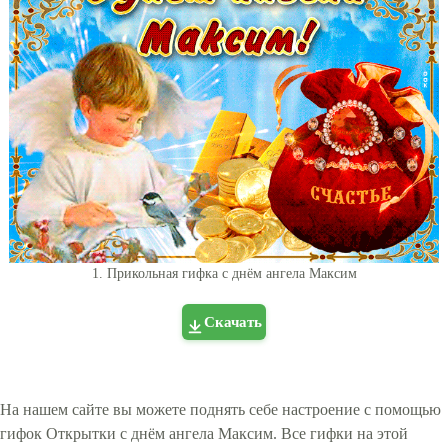
1. Прикольная гифка с днём ангела Максим
Скачать
На нашем сайте вы можете поднять себе настроение с помощью
гифок Открытки с днём ангела Максим. Все гифки на этой